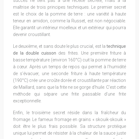
succès ne tient pas à une recette secrète, mais à la
maîtrise de trois principes techniques. Le premier secret
est le choix de la pomme de terre : une variété à haute
teneur en amidon, comme la Russet, est non négociable.
Elle garantit un intérieur moelleux et un extérieur qui pourra
devenir croustillant.
Le deuxième, et sans doute le plus crucial, est la
technique
de la double cuisson
des frites. Une première friture à
basse température (environ 160°C) cuit la pomme de terre
à cœur. Après un temps de repos qui permet à l’humidité
de s’évacuer, une seconde friture à haute température
(190°C) crée une croûte dorée et croustillante par réaction
de Maillard, sans que la frite ne se gorge d’huile. C’est cette
méthode qui sépare une frite passable d’une frite
exceptionnelle.
Enfin, le troisième secret réside dans la fraîcheur du
fromage. Le fameux fromage en grains « skouik-skouik »
doit être le plus frais possible. Sa structure protéique
unique lui permet de résister à la chaleur de la sauce juste