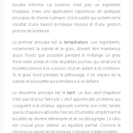
bouillie informe. La solution n’est pas un ingrédient
magique, mais une application rigoureuse de quelques
principes de chimie culinaire. Une boulette qui se tient est le
résultat d’une liaison protéique réussie et d’une gestion
précise de la texture.
Le premier principe est la
température
. Les ingrédients,
notamment la viande et le gras, doivent être maintenus
aussi froids que possible pendant le mélange. Le gras
froid reste solide et crée de petites poches qui rendront la
boulette juteuse à la cuisson, tout en aidant à la cohésion.
Si le gras fond pendant le pétrissage, il se sépare de la
viande et la boulette aura tendance à se défaire.
Le deuxième principe est le
liant
. Le duo œuf-chapelure
n’est pas là pour faire joli. L’œuf apporte des protéines qui
coagulent à la chaleur, agissant comme une colle, tandis
que la chapelure absorbe l’excès d’humidité, empêchant la
boulette de devenir détrempée et de se désagréger. Le ratio
est crucial pour obtenir un équilibre parfait. Comme le
résume un expert en techniques culinaires traditionnelles :