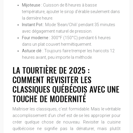
Mijoteuse :
Cuisson de 8 heures à basse
température, ajouter le sirop d’érable seulement dans
la dernière heure.
Instant Pot :
Mode ‘Bean/Chili’ pendant 35 minutes
avec dégagement naturel de pression.
Four moderne :
300°F (150°C) pendant 6 heures
dans un plat couvert hermétiquement.
Astuce clé :
Toujours faire tremper les haricots 12
heures avant, peu importe la méthode.
LA TOURTIÈRE DE 2025 :
COMMENT REVISITER LES
CLASSIQUES QUÉBÉCOIS AVEC UNE
TOUCHE DE MODERNITÉ
Maîtriser les classiques, c’est formidable. Mais le véritable
accomplissement d’un chef est de se les approprier pour
créer quelque chose de nouveau. Revisiter la cuisine
québécoise ne signifie pas la dénaturer, mais plutôt