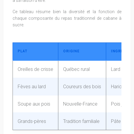
a sa raison d’être.
Ce tableau résume bien la diversité et la fonction de
chaque composante du repas traditionnel de cabane à
sucre.
PLAT
ORIGINE
INGRÉDIENT
Oreilles de crisse
Québec rural
Lard salé
Fèves au lard
Coureurs des bois
Haricots b
Soupe aux pois
Nouvelle-France
Pois jaune
Grands-pères
Tradition familiale
Pâte et sir