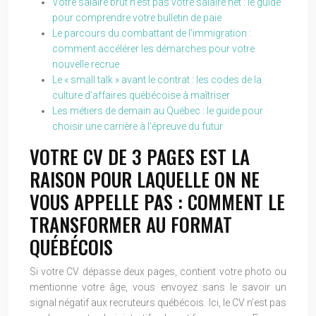
Votre salaire brut n’est pas votre salaire net : le guide
pour comprendre votre bulletin de paie
Le parcours du combattant de l’immigration :
comment accélérer les démarches pour votre
nouvelle recrue
Le « small talk » avant le contrat : les codes de la
culture d’affaires québécoise à maîtriser
Les métiers de demain au Québec : le guide pour
choisir une carrière à l’épreuve du futur
VOTRE CV DE 3 PAGES EST LA
RAISON POUR LAQUELLE ON NE
VOUS APPELLE PAS : COMMENT LE
TRANSFORMER AU FORMAT
QUÉBÉCOIS
Si votre CV dépasse deux pages, contient votre photo ou
mentionne votre âge, vous envoyez sans le savoir un
signal négatif aux recruteurs québécois. Ici, le CV n’est pas