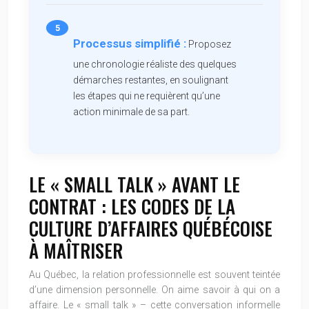
Processus simplifié :
Proposez
une chronologie réaliste des quelques
démarches restantes, en soulignant
les étapes qui ne requièrent qu’une
action minimale de sa part.
LE « SMALL TALK » AVANT LE
CONTRAT : LES CODES DE LA
CULTURE D’AFFAIRES QUÉBÉCOISE
À MAÎTRISER
Au Québec, la relation professionnelle est souvent teintée
d’une dimension personnelle. On aime savoir à qui on a
affaire. Le « small talk » – cette conversation informelle