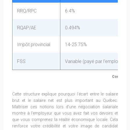
RRQ/RPC
6.4%
RQAP/AE
0.494%
Impôt provincial
14-25.75%
FSS
Variable (payé par l’employeur)
Comparaiso
Cette structure explique pourquoi l’écart entre le salaire
brut et le salaire net est plus important au Québec.
Maîtriser ces notions lors d’une négociation salariale
montre à l’employeur que vous avez fait vos devoirs et
que vous comprenez la réalité économique locale. Cela
renforce votre crédibilité et votre image de candidat