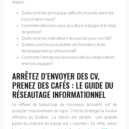
enjeux :
Quels sont les principaux défis de ce poste dans les
6 prochains mois?
Comment décririez-vous la culture d’équipe et le style
de gestion?
Quels sont les indicateurs de succès pour ce rôle?
Quelles sont les possibilités de formation et de
développement professionnel?
Comment l’entreprise favorise-t-elle la collaboration
entre les équipes?
ARRÊTEZ D’ENVOYER DES CV,
PRENEZ DES CAFÉS : LE GUIDE DU
RÉSEAUTAGE INFORMATIONNEL
Le réflexe de beaucoup de nouveaux arrivants est de
postuler massivement en ligne. C’est la stratégie la moins
efficace au Québec. La raison est simple : une grande
partie du marché du travail est « cachée ». En effet, selon