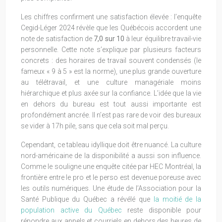
Les chiffres confirment une satisfaction élevée : l’enquête
Cegid-Léger 2024 révèle que les Québécois accordent une
note de satisfaction de
7,0 sur 10
à leur équilibre travail-vie
personnelle. Cette note s’explique par plusieurs facteurs
concrets : des horaires de travail souvent condensés (le
fameux « 9 à 5 » est la norme), une plus grande ouverture
au télétravail, et une culture managériale moins
hiérarchique et plus axée sur la confiance. L’idée que la vie
en dehors du bureau est tout aussi importante est
profondément ancrée. Il n’est pas rare de voir des bureaux
se vider à 17h pile, sans que cela soit mal perçu.
Cependant, ce tableau idyllique doit être nuancé. La culture
nord-américaine de la disponibilité a aussi son influence.
Comme le souligne une enquête citée par HEC Montréal, la
frontière entre le pro et le perso est devenue poreuse avec
les outils numériques. Une étude de l’Association pour la
Santé Publique du Québec a révélé que
la moitié de la
population active du Québec
reste disponible pour
répondre aux appels et courriels en dehors des heures de