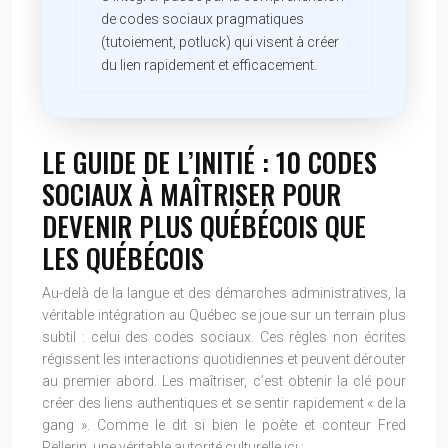
de codes sociaux pragmatiques
(tutoiement, potluck) qui visent à créer
du lien rapidement et efficacement.
LE GUIDE DE L’INITIÉ : 10 CODES
SOCIAUX À MAÎTRISER POUR
DEVENIR PLUS QUÉBÉCOIS QUE
LES QUÉBÉCOIS
Au-delà de la langue et des démarches administratives, la
véritable intégration au Québec se joue sur un terrain plus
subtil : celui des codes sociaux. Ces règles non écrites
régissent les interactions quotidiennes et peuvent dérouter
au premier abord. Les maîtriser, c’est obtenir la clé pour
créer des liens authentiques et se sentir rapidement « de la
gang ». Comme le dit si bien le poète et conteur Fred
Pellerin, une véritable autorité culturelle ici :