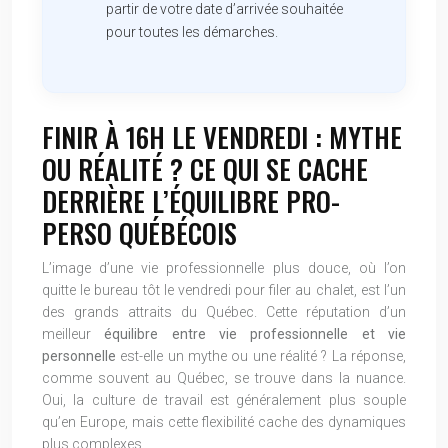
partir de votre date d’arrivée souhaitée
pour toutes les démarches.
FINIR À 16H LE VENDREDI : MYTHE
OU RÉALITÉ ? CE QUI SE CACHE
DERRIÈRE L’ÉQUILIBRE PRO-
PERSO QUÉBÉCOIS
L’image d’une vie professionnelle plus douce, où l’on
quitte le bureau tôt le vendredi pour filer au chalet, est l’un
des grands attraits du Québec. Cette réputation d’un
meilleur
équilibre entre vie professionnelle et vie
personnelle
est-elle un mythe ou une réalité ? La réponse,
comme souvent au Québec, se trouve dans la nuance.
Oui, la culture de travail est généralement plus souple
qu’en Europe, mais cette flexibilité cache des dynamiques
plus complexes.