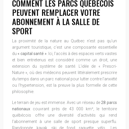
COMMENT LES PARCS QUÉBÉCOIS
PEUVENT REMPLACER VOTRE
ABONNEMENT À LA SALLE DE
SPORT
La proximité de la nature au Québec n’est pas qu’un
argument touristique, c’est une composante essentielle
du
« capital santé »
. Ici, l’accès à des espaces verts vastes
et bien entretenus est considéré comme un droit, une
extension du système de santé. L’idée de « Prescri-
Nature », où des médecins peuvent littéralement prescrire
du temps dans un parc national pour lutter contre l’anxiété
ou l’hypertension, est la preuve la plus formelle de cette
philosophie.
Le terrain de jeu est immense. Avec un réseau de
28 parcs
nationaux
couvrant près de 43 000 km², le territoire
québécois offre une diversité d’activités qui rend
l’abonnement à une salle de sport presque superflu.
Randonnée, kayak, ski de fond, raquette, vélo… Les