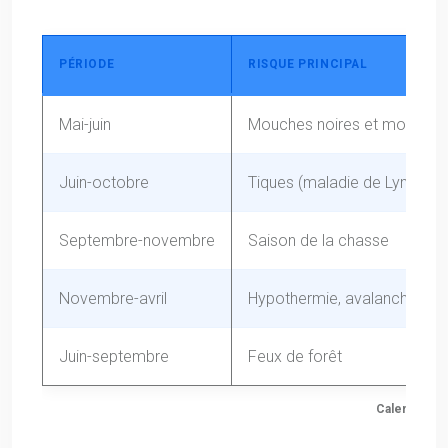
PÉRIODE
RISQUE PRINCIPAL
Mai-juin
Mouches noires et moustiq
Juin-octobre
Tiques (maladie de Lyme)
Septembre-novembre
Saison de la chasse
Novembre-avril
Hypothermie, avalanche
Juin-septembre
Feux de forêt
Calendrier 