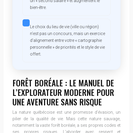
un « second salaire » et augmentent le
bien-être.
Le choix du lieu de vie (ville ou région)
n’est pas un concours, mais un exercice
d’alignement entre votre « cartographie
personnelle » de priorités et le style de vie
offert.
FORÊT BORÉALE : LE MANUEL DE
L’EXPLORATEUR MODERNE POUR
UNE AVENTURE SANS RISQUE
La nature québécoise est une promesse d’évasion, un
pilier de la qualité de vie. Mais cette nature sauvage,
notamment la vaste forêt boréale, a ses propres codes et
ses propres risques. L’aborder avec respect et