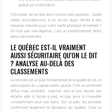
gratuit sur ordonnance.
Votre bilan de vie doit donc inclure cette question : Quelle
valeur accordez-vous à un accès quasi illimité à des
espaces naturels pour votre santé physique et mentale ?
Ce n’est pas une dépense, c’est un investissement direct
dans votre bien-être.
LE QUÉBEC EST-IL VRAIMENT
AUSSI SÉCURITAIRE QU’ON LE DIT
? ANALYSE AU-DELÀ DES
CLASSEMENTS
La sécurité est un pilier fondamental de la qualité de vie, un
autre aspect du « capital santé » global. C’est un sentiment
diffus mais essentiel : marcher seul le soir, laisser ses
enfants aller à l’école à pied, ne pas avoir à s’inquiéter
constamment pour ses biens. Sur ce plan, les données
confirment largement la réputation du Québec. C’est un