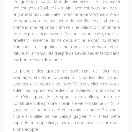
La question vous taraude peut-être : « Devrais-je
déménager au Québec ? ». Instinctivement, vous ouvrez un
onglet et tapez « calculateur coût de la vie Montréal ». Vous
comparez votre salaire actuel, le prix d’un loyer, et tentez
d’obtenir une réponse chiffrée, une validation rationnelle
pour un projet si personnel. Ces outils sont utiles, mais ils
omettent l’essentiel. Ils ne calculent ni le coût du stress
d’un long trajet quotidien, ni la valeur d’un weekend en
nature, ni la tranquillité d’esprit de savoir ses enfants dans
une bonne école de quartier.
La plupart des guides se contentent de lister des
avantages et des inconvénients. Ils parlent des grands
espaces, de la poutine, de l’hiver. Mais ces clichés ne vous
aident pas à prendre une décision éclairée. Et si la véritable
clé n’était pas de comparer des dollars, mais de
construire votre propre « bilan de vie holistique » ? Si la
question n’était pas « combien vais-je gagner ? », mais
« quelle qualité de vie vais-je gagner ? ». C’est cette
approche introspective, digne d’un coach de vie, que nous
allons adopter.