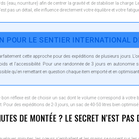
rds (eau, nourriture) afin de centrer la gravité et de stabiliser la charge.
est pas un détail, elle influence directement votre équilibre et votre fatigu
ON POUR LE SENTIER INTERNATIONAL D
rfaitement cette approche pour des expéditions de plusieurs jours. L’
ids et l’accessibilité. Pour une randonnée de 3 jours en autonomie su
 possible qu’en remettant en question chaque item emporté et en optimisan
 bon réflexe est de choisir un sac dont le volume correspond à votre be
Pour des expéditions de 2-3 jours, un sac de 40-50 litres bien optimisé su
NUTES DE MONTÉE ? LE SECRET N’EST PAS
uelques minutes, les cœurs s’emballent et les mains se posent sur les g