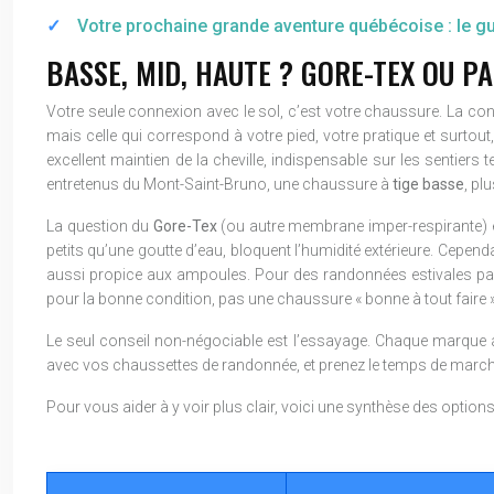
Votre prochaine grande aventure québécoise : le gui
BASSE, MID, HAUTE ? GORE-TEX OU P
Votre seule connexion avec le sol, c’est votre chaussure. La co
mais celle qui correspond à votre pied, votre pratique et surto
excellent maintien de la cheville, indispensable sur les sentiers 
entretenus du Mont-Saint-Bruno, une chaussure à
tige basse
, pl
La question du
Gore-Tex
(ou autre membrane imper-respirante) es
petits qu’une goutte d’eau, bloquent l’humidité extérieure. Cepend
aussi propice aux ampoules. Pour des randonnées estivales par
pour la bonne condition, pas une chaussure « bonne à tout faire »
Le seul conseil non-négociable est l’essayage. Chaque marque 
avec vos chaussettes de randonnée, et prenez le temps de march
Pour vous aider à y voir plus clair, voici une synthèse des option