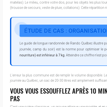
matelas). Le milieu, contre votre dos, pour les objets les plus lou
(trousse de secours, veste de pluie, collations). Cette répartition n’
ÉTUDE DE CAS : ORGANISATI
Le guide de longue randonnée de Rando Québec illustre pa
journée, camp du soir) est la norme pour optimiser le po
nourriture) est inférieur à 7 kg
. Atteindre ce chiffre n’est
L’erreur la plus commune est de remplir le volume disponible. Le
journée au Québec, un sac de 20-30 litres est amplement suffisant. 
VOUS VOUS ESSOUFFLEZ APRÈS 10 MI
PAS
C’est une scène classique : un groupe attaque une montée, et en q