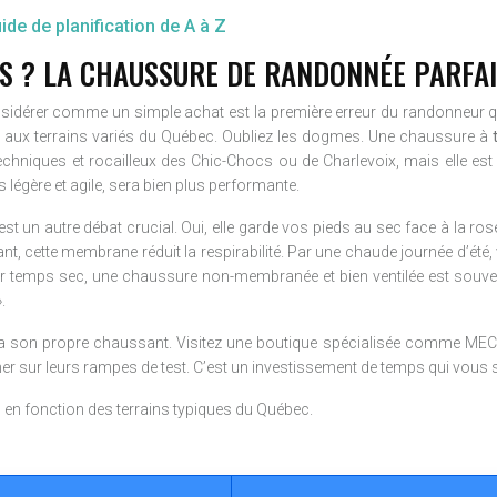
de de planification de A à Z
AS ? LA CHAUSSURE DE RANDONNÉE PARFAI
nsidérer comme un simple achat est la première erreur du randonneur qui
ut, aux terrains variés du Québec. Oubliez les dogmes. Une chaussure à
techniques et rocailleux des Chic-Chocs ou de Charlevoix, mais elle est 
us légère et agile, sera bien plus performante.
t un autre débat crucial. Oui, elle garde vos pieds au sec face à la ro
ant, cette membrane réduit la respirabilité. Par une chaude journée d’été,
 temps sec, une chaussure non-membranée et bien ventilée est souvent 
.
a son propre chaussant. Visitez une boutique spécialisée comme MEC 
er sur leurs rampes de test. C’est un investissement de temps qui vous
s en fonction des terrains typiques du Québec.