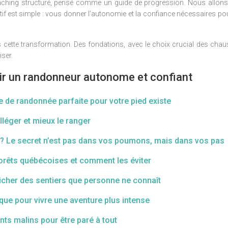
oaching structuré, pensé comme un guide de progression. Nous allons 
ectif est simple : vous donner l’autonomie et la confiance nécessaires p
ette transformation. Des fondations, avec le choix crucial des chauss
ser.
r un randonneur autonome et confiant
 de randonnée parfaite pour votre pied existe
lléger et mieux le ranger
? Le secret n’est pas dans vos poumons, mais dans vos pas
s forêts québécoises et comment les éviter
nicher des sentiers que personne ne connaît
sque pour vivre une aventure plus intense
ents malins pour être paré à tout