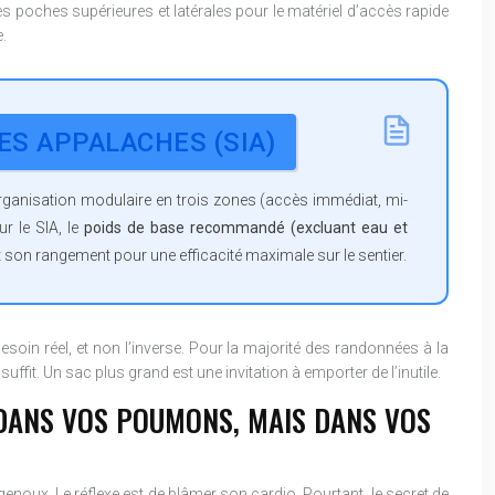
 Les poches supérieures et latérales pour le matériel d’accès rapide
e.
ES APPALACHES (SIA)
organisation modulaire en trois zones (accès immédiat, mi-
r le SIA, le
poids de base recommandé (excluant eau et
t son rangement pour une efficacité maximale sur le sentier.
soin réel, et non l’inverse. Pour la majorité des randonnées à la
ffit. Un sac plus grand est une invitation à emporter de l’inutile.
 DANS VOS POUMONS, MAIS DANS VOS
enoux. Le réflexe est de blâmer son cardio. Pourtant, le secret de