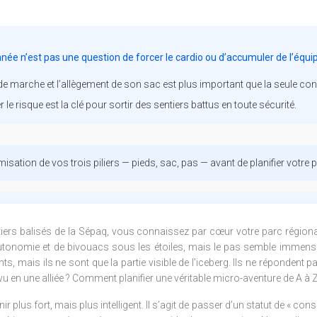
née n’est pas une question de forcer le cardio ou d’accumuler de l’équ
e de marche et l’allègement de son sac est plus important que la seule con
r le risque est la clé pour sortir des sentiers battus en toute sécurité.
isation de vos trois piliers — pieds, sac, pas — avant de planifier votr
ers balisés de la Sépaq, vous connaissez par cœur votre parc régional,
 autonomie et de bivouacs sous les étoiles, mais le pas semble immense
s, mais ils ne sont que la partie visible de l’iceberg. Ils ne répondent
 en une alliée ? Comment planifier une véritable micro-aventure de A à Z
ir plus fort, mais plus intelligent. Il s’agit de passer d’un statut de « co