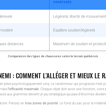
AVANTAGES
dénivelé
Légèreté, liberté de mouvemen
é modéré
Équilibre soutien/légèreté
gues distances
Maximum de soutien et protect
Comparaison des types de chaussures selon le terrain québécois
NEMI : COMMENT L’ALLÉGER ET MIEUX LE 
l en pèse psychologiquement cinq. Le randonneur qui progresse n’est pas
, mais
l’efficacité maximale
. Chaque objet doit avoir une fonction, voire
chasse aux grammes devient un jeu stratégique qui paie d’énormes divide
atoire. Pensez en
trois zones de priorité
. Le fond du sac pour le matér