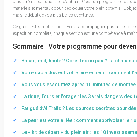
article n’est pas une liste d’achats. C’est un programme de c
matériels et mentaux pour débloquer votre plein potentiel. L’obj
mais le début de vos plus belles aventures.
Ce guide est structuré pour vous accompagner pas à pas dans c
expédition complète, chaque section est une compétence à maîtri
Sommaire : Votre programme pour deveni
Basse, mid, haute ? Gore-Tex ou pas ? La chaussure
Votre sac à dos est votre pire ennemi : comment l’a
Vous vous essoufflez après 10 minutes de montée 
La tique, l’ours et l’orage : les 3 vrais dangers de
Fatigué d’AllTrails ? Les sources secrètes pour dé
La peur est votre alliée : comment apprivoiser le ri
Le « kit de départ » du plein air : les 10 investissem