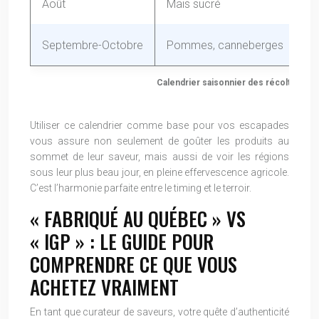
Août
Maïs sucré
Ne
Septembre-Octobre
Pommes, canneberges
Ce
Calendrier saisonnier des récoltes par
Utiliser ce calendrier comme base pour vos escapades
vous assure non seulement de goûter les produits au
sommet de leur saveur, mais aussi de voir les régions
sous leur plus beau jour, en pleine effervescence agricole.
C’est l’harmonie parfaite entre le timing et le terroir.
« FABRIQUÉ AU QUÉBEC » VS
« IGP » : LE GUIDE POUR
COMPRENDRE CE QUE VOUS
ACHETEZ VRAIMENT
En tant que curateur de saveurs, votre quête d’authenticité