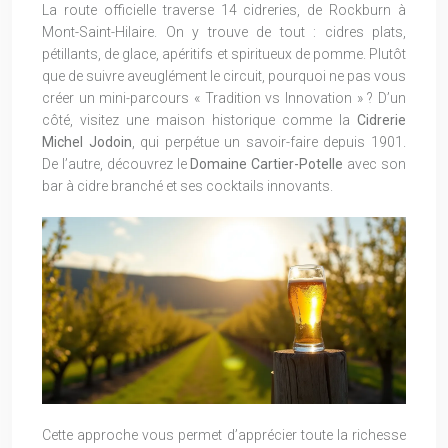
La route officielle traverse 14 cidreries, de Rockburn à
Mont-Saint-Hilaire. On y trouve de tout : cidres plats,
pétillants, de glace, apéritifs et spiritueux de pomme. Plutôt
que de suivre aveuglément le circuit, pourquoi ne pas vous
créer un mini-parcours « Tradition vs Innovation » ? D’un
côté, visitez une maison historique comme la
Cidrerie
Michel Jodoin
, qui perpétue un savoir-faire depuis 1901.
De l’autre, découvrez le
Domaine Cartier-Potelle
avec son
bar à cidre branché et ses cocktails innovants.
Cette approche vous permet d’apprécier toute la richesse