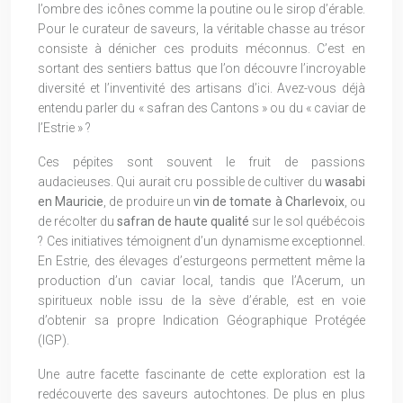
l’ombre des icônes comme la poutine ou le sirop d’érable.
Pour le curateur de saveurs, la véritable chasse au trésor
consiste à dénicher ces produits méconnus. C’est en
sortant des sentiers battus que l’on découvre l’incroyable
diversité et l’inventivité des artisans d’ici. Avez-vous déjà
entendu parler du « safran des Cantons » ou du « caviar de
l’Estrie » ?
Ces pépites sont souvent le fruit de passions
audacieuses. Qui aurait cru possible de cultiver du
wasabi
en Mauricie
, de produire un
vin de tomate à Charlevoix
, ou
de récolter du
safran de haute qualité
sur le sol québécois
? Ces initiatives témoignent d’un dynamisme exceptionnel.
En Estrie, des élevages d’esturgeons permettent même la
production d’un caviar local, tandis que l’Acerum, un
spiritueux noble issu de la sève d’érable, est en voie
d’obtenir sa propre Indication Géographique Protégée
(IGP).
Une autre facette fascinante de cette exploration est la
redécouverte des saveurs autochtones. De plus en plus