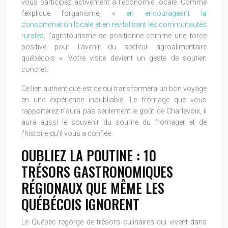
vous participez activement à l’économie locale. Comme
l’explique l’organisme, «
en encourageant la
consommation locale et en revitalisant les communautés
rurales
, l’agrotourisme se positionne comme une force
positive pour l’avenir du secteur agroalimentaire
québécois ». Votre visite devient un geste de soutien
concret.
Ce lien authentique est ce qui transformera un bon voyage
en une expérience inoubliable. Le fromage que vous
rapporterez n’aura pas seulement le goût de Charlevoix, il
aura aussi le souvenir du sourire du fromager et de
l’histoire qu’il vous a confiée.
OUBLIEZ LA POUTINE : 10
TRÉSORS GASTRONOMIQUES
RÉGIONAUX QUE MÊME LES
QUÉBÉCOIS IGNORENT
Le Québec regorge de trésors culinaires qui vivent dans