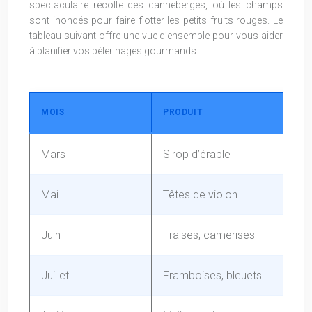
spectaculaire récolte des canneberges, où les champs
sont inondés pour faire flotter les petits fruits rouges. Le
tableau suivant offre une vue d’ensemble pour vous aider
à planifier vos pèlerinages gourmands.
MOIS
PRODUIT
RÉ
Mars
Sirop d’érable
Mo
Mai
Têtes de violon
Ou
Juin
Fraises, camerises
Îl
Juillet
Framboises, bleuets
Sa